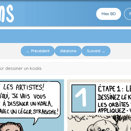
Mes BD
← Précédent
Aléatoire
Suivant →
r dessiner un koala.