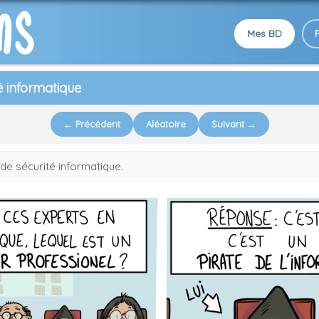
Mes BD
é informatique
← Précédent
Aléatoire
Suivant →
 de sécurité informatique.