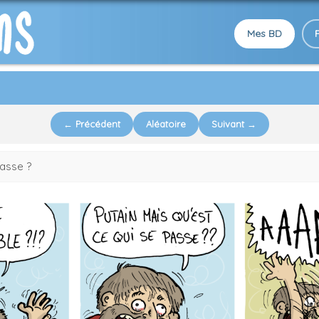
Mes BD
← Précédent
Aléatoire
Suivant →
passe ?