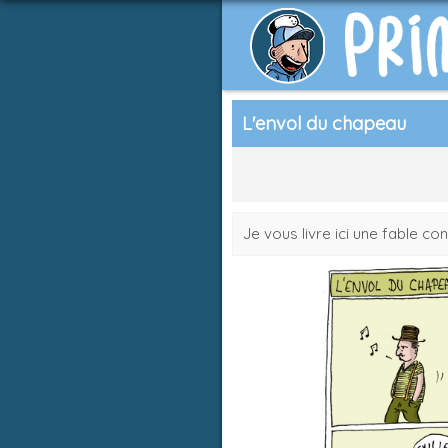
L'envol du chapeau
Je vous livre ici une fable c