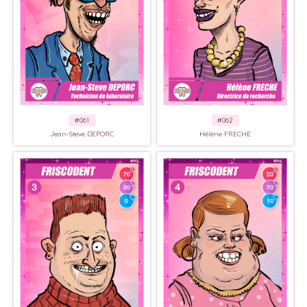
#061
#062
Jean-Steve DEPORC
Hélène FRECHE