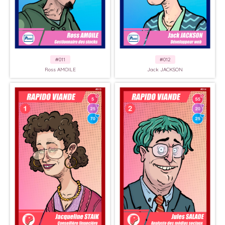
#011
#012
Ross AMOILE
Jack JACKSON