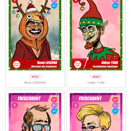
#059
#060
René LERENNE
Viktor TURE