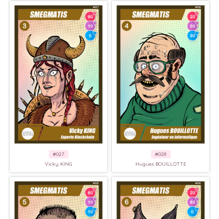
#027
#028
Vicky KING
Hugues BOUILLOTTE