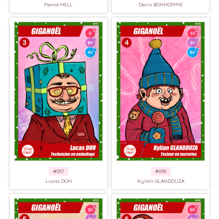
Pierrot HELL
Denis BONHOMME
#057
#058
Lucas DOH
Kylian GLANDOUZA