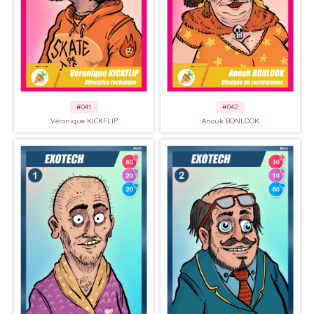
#041
#042
Véronique KICKFLIP
Anouk BONLOOK