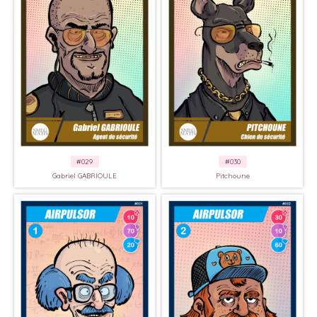
#029
#030
Gabriel GABRIOULE
Pitchoune