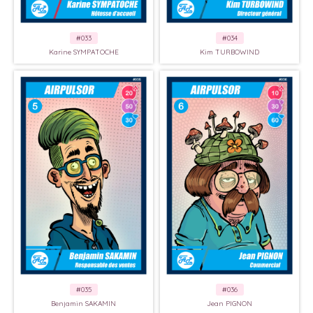
#033
#034
Karine SYMPATOCHE
Kim TURBOWIND
#035
#036
Benjamin SAKAMIN
Jean PIGNON