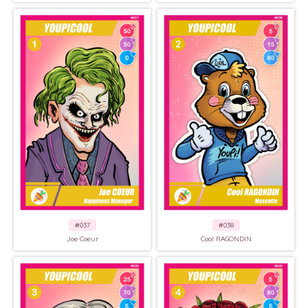
#037
#038
Joe Coeur
Cool RAGONDIN