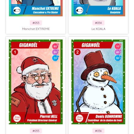
#053
#054
Manchot EXTREME
Le KOALA
#055
#056