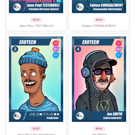
#043
#044
Jean-Paul TESTIBOULE
Fabien CORDIALEMENT
#045
#046
Jean-Paul (en Wingdings)
Joe SMITH