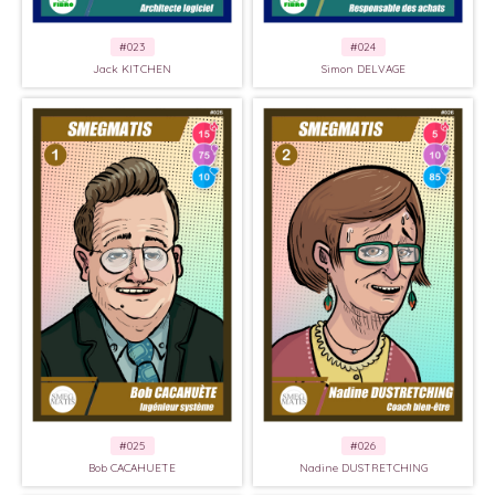
#023
#024
Jack KITCHEN
Simon DELVAGE
#025
#026
Bob CACAHUETE
Nadine DUSTRETCHING