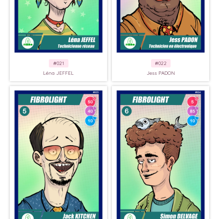
#021
#022
Léna JEFFEL
Jess PADON