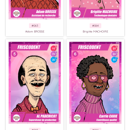
#063
#064
Adam BROSSE
Brigitte MACHOIRE