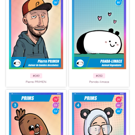
#049
#050
Pierre PRIMEN
Panda-limace