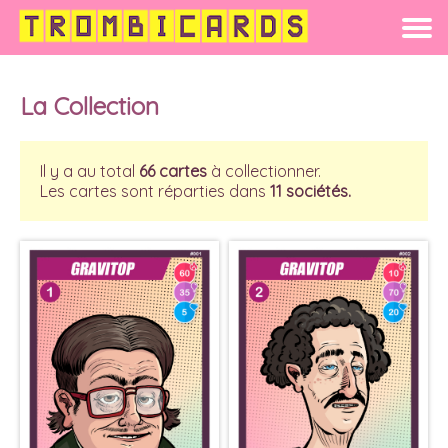
La Collection
Les Sociétés
Le Concept
Acheter
Jouer
La Collection
Il y a au total
66 cartes
à collectionner.
Les cartes sont réparties dans
11 sociétés.