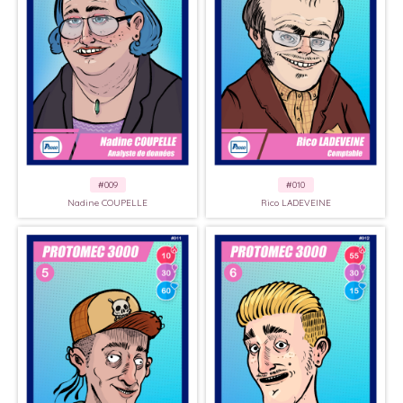
#009
#010
Nadine COUPELLE
Rico LADEVEINE