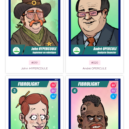
#019
#020
John HYPERCOULE
André OPERCULE