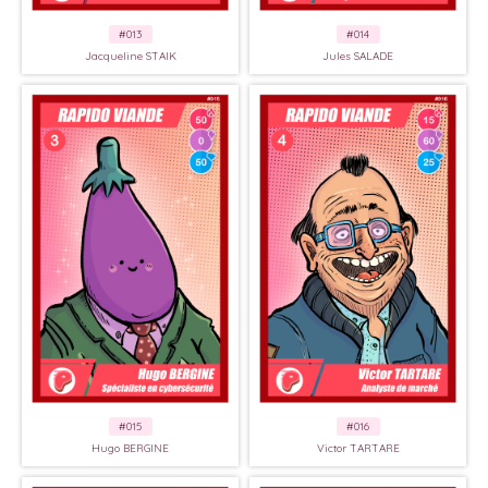
#013
#014
Jacqueline STAIK
Jules SALADE
#015
#016
Hugo BERGINE
Victor TARTARE