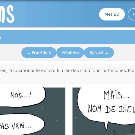
Mes BD
e
← Précédent
Aléatoire
Suivant →
s, le cosmonaute est coutumier des situations inattendues. Mais 