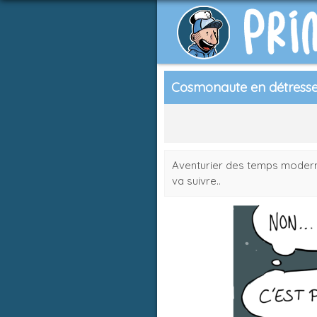
Cosmonaute en détress
Aventurier des temps moderne
va suivre..