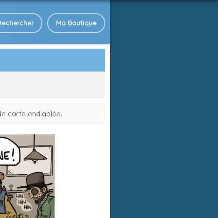
Rechercher
Ma Boutique
de carte endiablée.