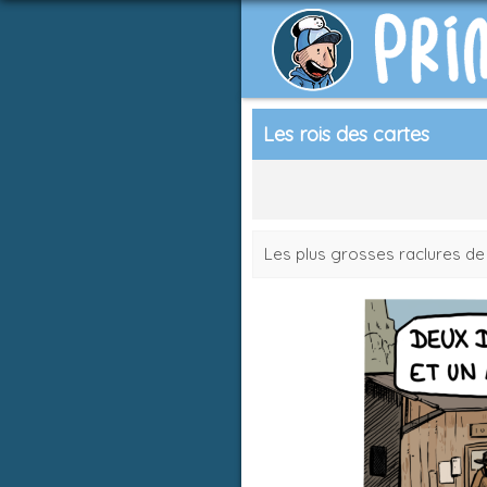
Les rois des cartes
Les plus grosses raclures de 