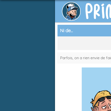
Ni de...
Parfois, on a rien envie de fai