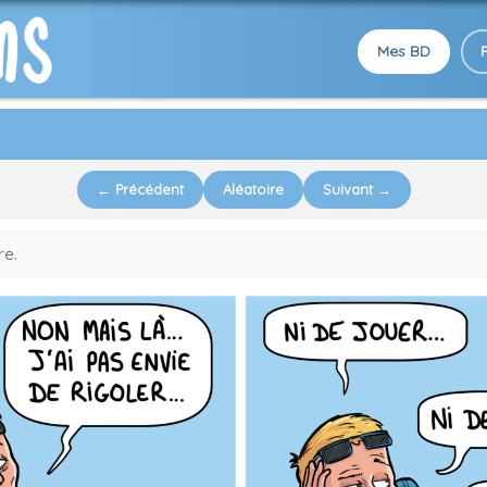
Mes BD
← Précédent
Aléatoire
Suivant →
re.