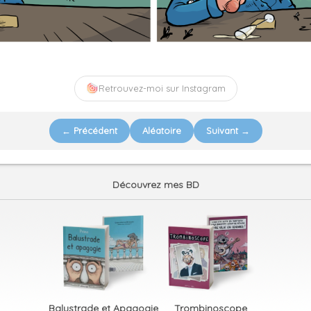
Retrouvez-moi sur Instagram
← Précédent
Aléatoire
Suivant →
Découvrez mes BD
Balustrade et Apagogie
Trombinoscope