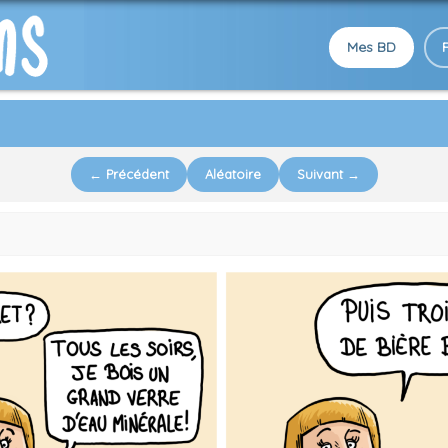
Mes BD
← Précédent
Aléatoire
Suivant →