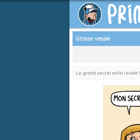
Grosse vessie
Le grand secret enfin révélé !