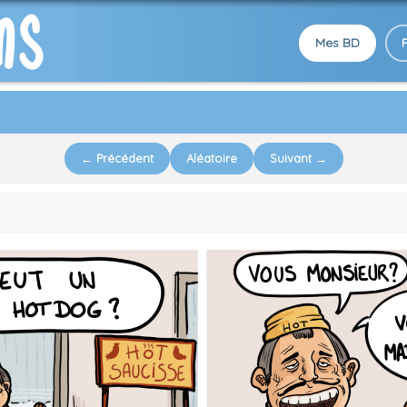
Mes BD
← Précédent
Aléatoire
Suivant →