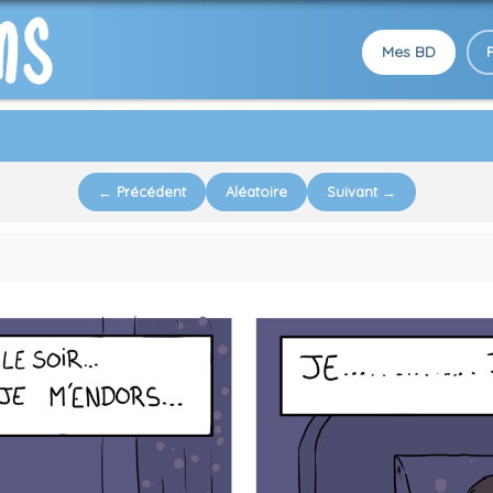
Mes BD
← Précédent
Aléatoire
Suivant →