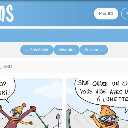
Mes BD
← Précédent
Aléatoire
Suivant →
QUAND...