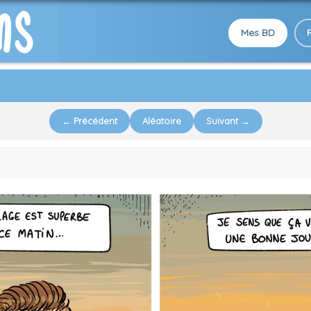
Mes BD
← Précédent
Aléatoire
Suivant →