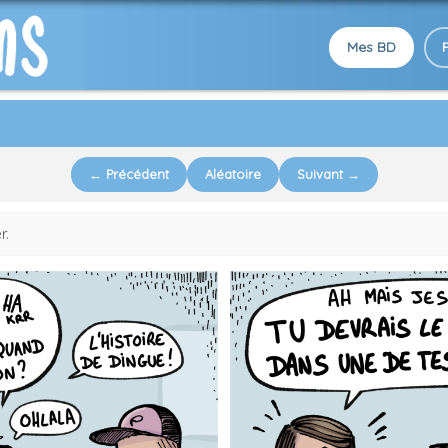
Mes BD
← Précédent
Aléatoire
Suivant →
r.