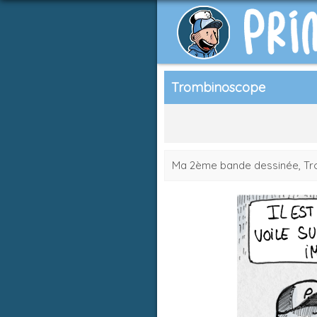
Trombinoscope
Ma 2ème bande dessinée, Trom