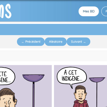
Mes BD
← Précédent
Aléatoire
Suivant →